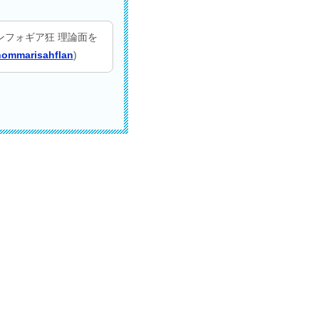
ンフォギア狂 理論面を
ommarisahflan
)