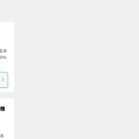
 基本
0%
機種
基本