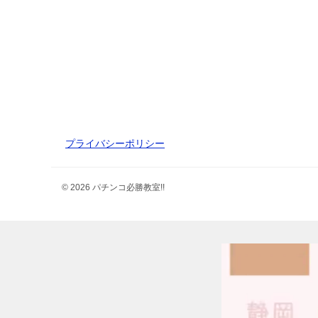
プライバシーポリシー
© 2026 パチンコ必勝教室!!