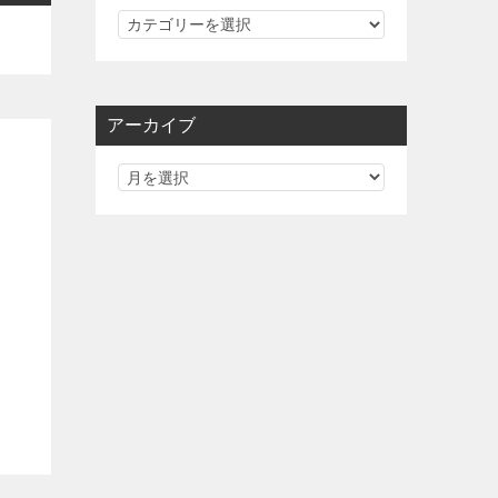
カ
テ
ゴ
リ
アーカイブ
ー