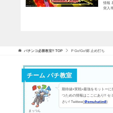
情報 
突入率
パチンコ必勝教室!!
TOP
P Go!Go!郷 止め打ち
チーム パチ教室
期待値×実戦=最強をモットーに
つための情報はここにあり!! 
さい! Twittew(
＠emuhatim8
)
まっつん