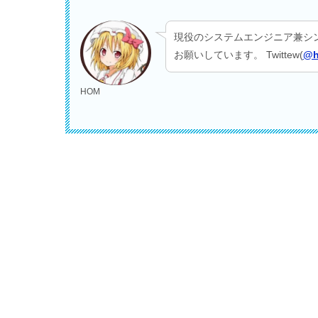
現役のシステムエンジニア兼シ
お願いしています。 Twittew(
@h
HOM