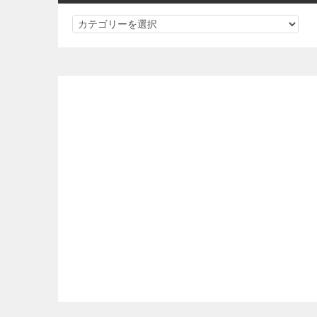
カ
テ
ゴ
リ
ー