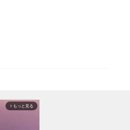
もっと見る
arrow_forward_ios