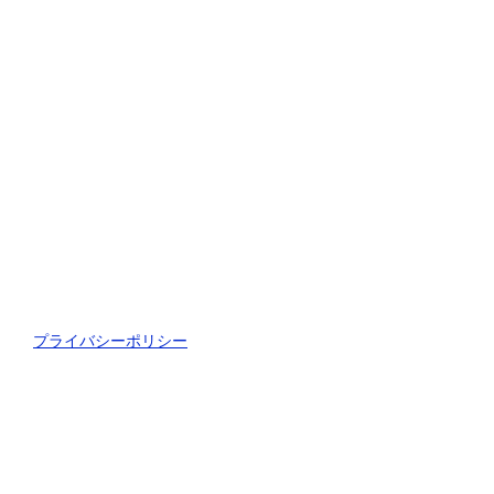
プライバシーポリシー