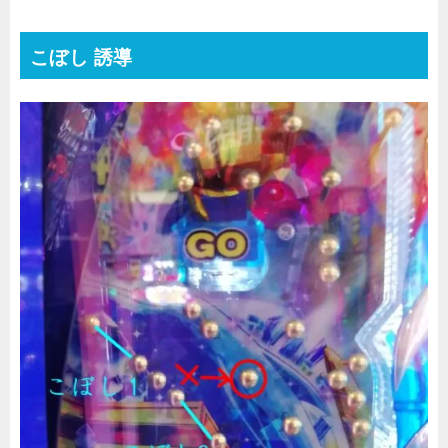
こぼし 誘導