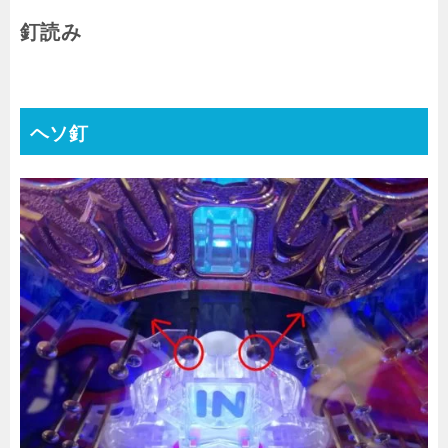
釘読み
ヘソ釘