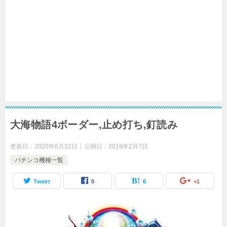
大海物語4ボーダー,止め打ち,釘読み
更新日：
2020年6月22日
公開日：
2019年2月7日
パチンコ機種一覧
Tweet
0
0
+1