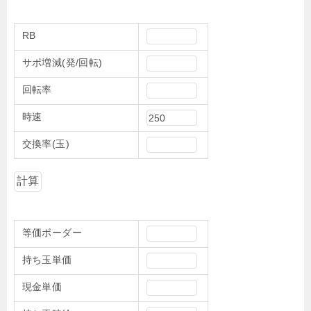
RB
サポ増減(発/回転)
回転率
時速
交換率(玉)
等価ボーダー
持ち玉単価
現金単価