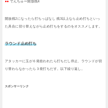
●●
でんちゅー開放残4
開放残2になったら打ちっぱなし 残3以上なら止め打ちといっ
た具合に切り替えながら止め打ちをするのをオススメします。
ラウンド止め打ち
アタッカーに玉が６発拾われたら打ちだし停止、ラウンドが切
り替わらなかったら３発打ちだす。以下繰り返し。
スポンサーリンク