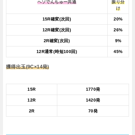
ヘソでんちゅー共通
振り分
け
15R確変(次回)
20%
12R確変(次回)
26%
2R確変(次回)
9%
12R通常(時短100回)
45%
獲得出玉(9C×14発)
15R
1770発
12R
1420発
2R
70発