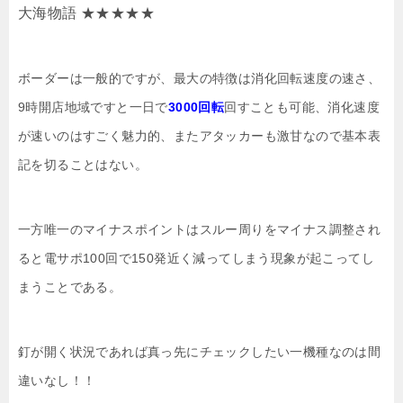
大海物語 ★★★★★
ボーダーは一般的ですが、最大の特徴は消化回転速度の速さ、
9時開店地域ですと一日で
3000回転
回すことも可能、消化速度
が速いのはすごく魅力的、またアタッカーも激甘なので基本表
記を切ることはない。
一方唯一のマイナスポイントはスルー周りをマイナス調整され
ると電サポ100回で150発近く減ってしまう現象が起こってし
まうことである。
釘が開く状況であれば真っ先にチェックしたい一機種なのは間
違いなし！！