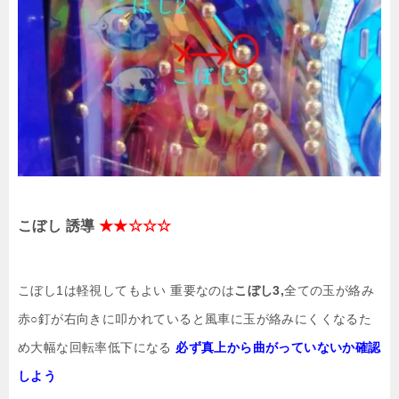
こぼし 誘導
★★☆☆☆
こぼし1は軽視してもよい 重要なのは
こぼし3,
全ての玉が絡み
赤○釘が右向きに叩かれていると風車に玉が絡みにくくなるた
め大幅な回転率低下になる
必ず真上から曲がっていないか確認
しよう