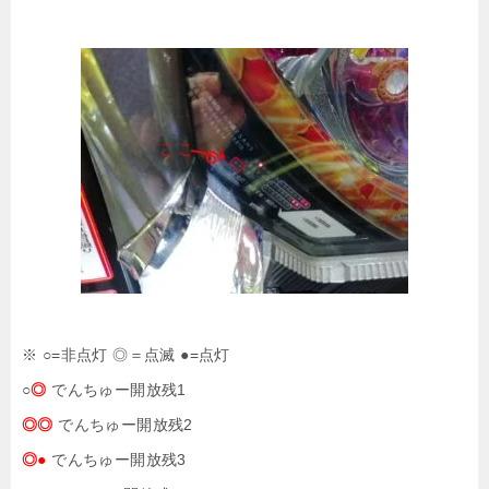
※ ○=非点灯 ◎＝点滅 ●=点灯
○
◎
でんちゅー開放残1
◎◎
でんちゅー開放残2
◎●
でんちゅー開放残3