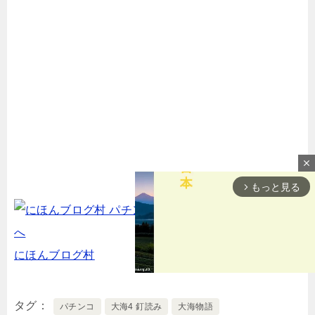
close
もっと見る
arrow_forward_ios
にほんブログ村
タグ
パチンコ
大海4 釘読み
大海物語
M