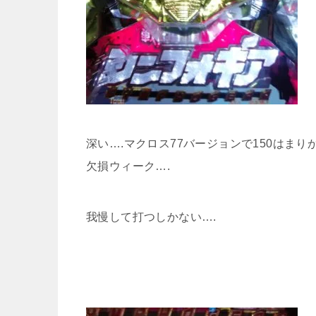
深い….マクロス77バージョンで150はまりか
欠損ウィーク….
我慢して打つしかない….