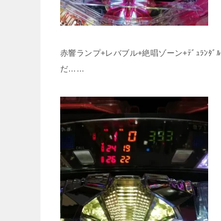
赤響ランプ+レバブル+絶唱ゾーン+ﾃﾞｭﾗﾝ
だ……