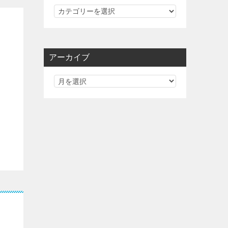
カ
テ
ゴ
リ
アーカイブ
ー