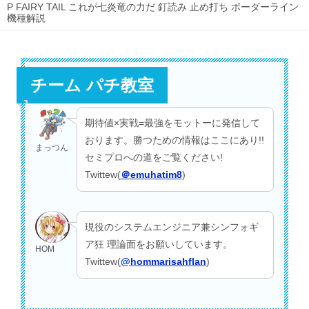
P FAIRY TAIL これが七炎竜の力だ 釘読み 止め打ち ボーダーライン
機種解説
チーム パチ教室
期待値×実戦=最強をモットーに発信して
おります。勝つための情報はここにあり!!
まっつん
セミプロへの道をご覧ください!
Twittew(
＠emuhatim8
)
現役のシステムエンジニア兼シンフォギ
ア狂 理論面をお願いしています。
HOM
Twittew(
@hommarisahflan
)