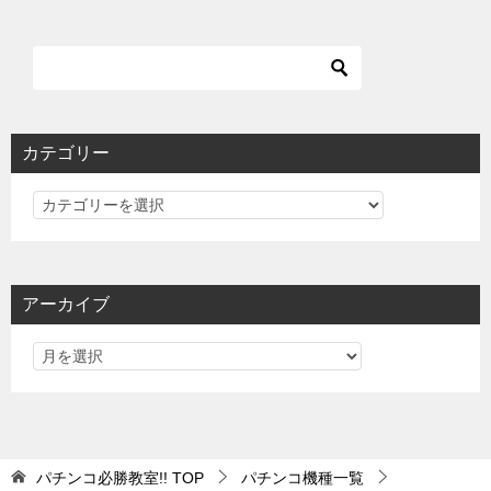
カテゴリー
カ
テ
ゴ
リ
アーカイブ
ー
パチンコ必勝教室!!
TOP
パチンコ機種一覧