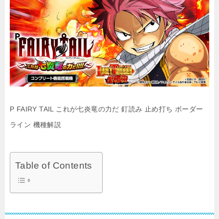
P FAIRY TAIL これが七炎竜の力だ 釘読み 止め打ち ボーダー
ライン 機種解説
Table of Contents