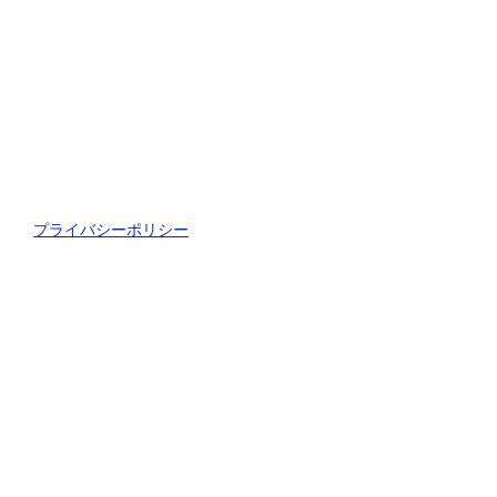
プライバシーポリシー