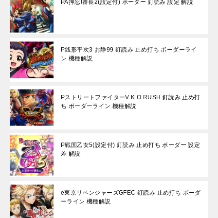
PA押忍!番長2(設定付) ボーダー 釘読み 設定 解説
P銭形平次3 お静99 釘読み 止め打ち ボーダーライ
ン 機種解説
PストリートファイターV K.O.RUSH 釘読み 止め打
ち ボーダーライン 機種解説
P戦国乙女5(設定付) 釘読み 止め打ち ボーダー 設定
差 解説
e東京リベンジャーズGFEC 釘読み 止め打ち ボーダ
ーライン 機種解説