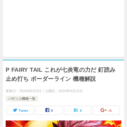
P FAIRY TAIL これが七炎竜の力だ 釘読み
止め打ち ボーダーライン 機種解説
更新日：
2024年8月5日
公開日：
2024年4月21日
パチンコ機種一覧
Tweet
0
0
+1