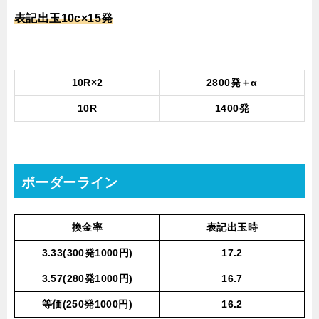
表記出玉10c×15発
10R×2
2800発＋α
10R
1400発
ボーダーライン
換金率
表記出玉時
3.33(300発1000円)
17.2
3.57(280発1000円)
16.7
等価(250発1000円)
16.2