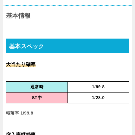
基本情報
基本スペック
大当たり確率
通常時
1/99.8
ST中
1/28.0
転落率 1/99.8
突入率継続率