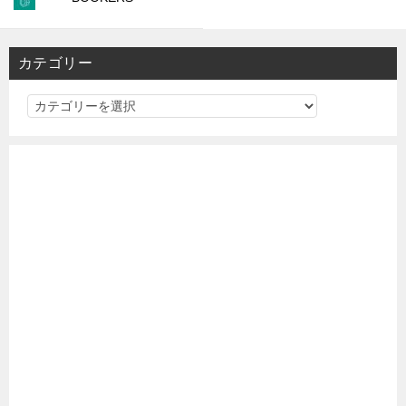
カテゴリー
カ
テ
ゴ
リ
ー