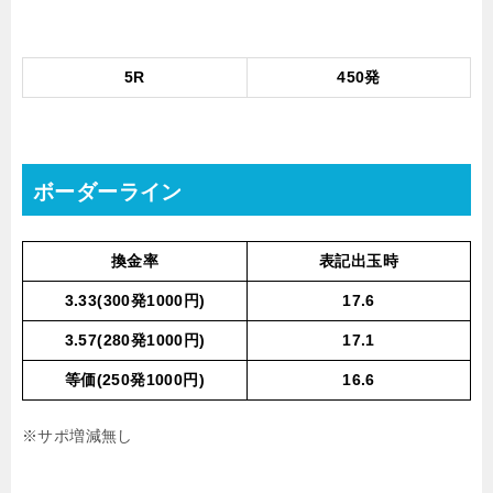
5R
450発
ボーダーライン
換金率
表記出玉時
3.33(300発1000円)
17.6
3.57(280発1000円)
17.1
等価(250発1000円)
16.6
※サポ増減無し