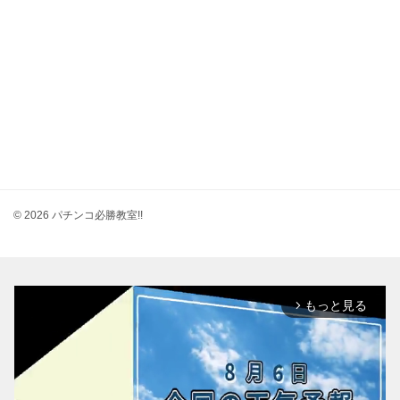
© 2026 パチンコ必勝教室!!
もっと見る
arrow_forward_ios