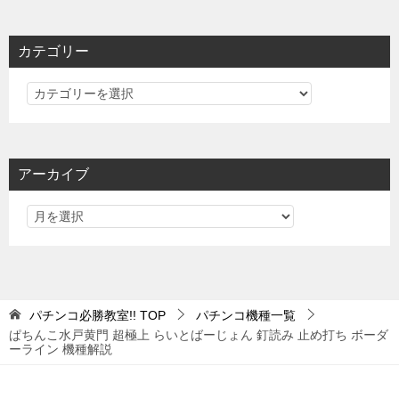
カテゴリー
カ
テ
ゴ
リ
アーカイブ
ー
パチンコ必勝教室!!
TOP
パチンコ機種一覧
ぱちんこ水戸黄門 超極上 らいとばーじょん 釘読み 止め打ち ボーダ
ーライン 機種解説