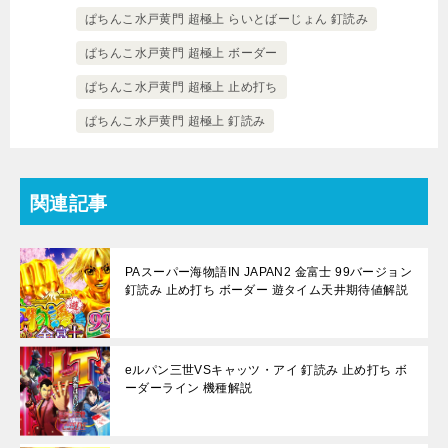
ぱちんこ水戸黄門 超極上 らいとばーじょん 釘読み
ぱちんこ水戸黄門 超極上 ボーダー
ぱちんこ水戸黄門 超極上 止め打ち
ぱちんこ水戸黄門 超極上 釘読み
関連記事
PAスーパー海物語IN JAPAN2 金富士 99バージョン
釘読み 止め打ち ボーダー 遊タイム天井期待値解説
eルパン三世VSキャッツ・アイ 釘読み 止め打ち ボ
ーダーライン 機種解説