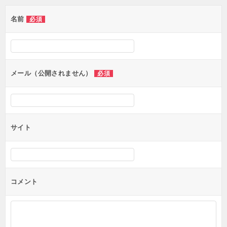
ゲ
名前
必須
ー
シ
ョ
ン
メール（公開されません）
必須
サイト
コメント