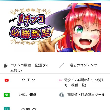
パチンコ機種一覧(遊タイ
過去のコンテンツ
ム無し)
YouTube
遊タイム(期待値・止め打
ち・機種一覧)
公式LINE@
期待値・時給算出ツール
BOOKERS