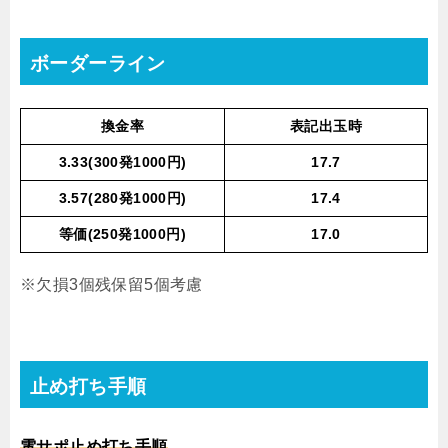
ボーダーライン
換金率
表記出玉時
3.33(300発1000円)
17.7
3.57(280発1000円)
17.4
等価(250発1000円)
17.0
※欠損3個残保留5個考慮
止め打ち手順
電サポ止め打ち手順