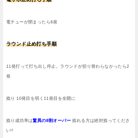
電チューが閉まったら6発
ラウンド止め打ち手順
11発打って打ち出し停止。ラウンドが切り替わらなかったら2
発
捻り 10発目を弱く11発目を全開に
捻り成功率は
驚異の8割オーバー
捻れる方は絶対捻ってくださ
い!!