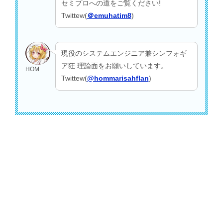
セミプロへの道をご覧ください!
Twittew(
＠emuhatim8
)
現役のシステムエンジニア兼シンフォギ
ア狂 理論面をお願いしています。
HOM
Twittew(
@hommarisahflan
)