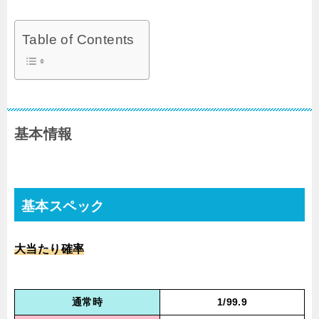
Table of Contents
基本情報
基本スペック
大当たり確率
通常時
1/99.9