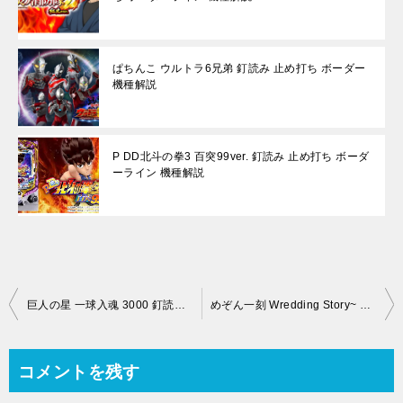
ぱちんこ ウルトラ6兄弟 釘読み 止め打ち ボーダー
機種解説
P DD北斗の拳3 百突99ver. 釘読み 止め打ち ボーダ
ーライン 機種解説
投
巨人の星 一球入魂 3000 釘読み 止め打ち ボーダー 遊タイム天井期待値解説
めぞん一刻 Wredding Story~ 釘読み 止め打ち ボーダー 機種解説
稿
ナ
コメントを残す
ビ