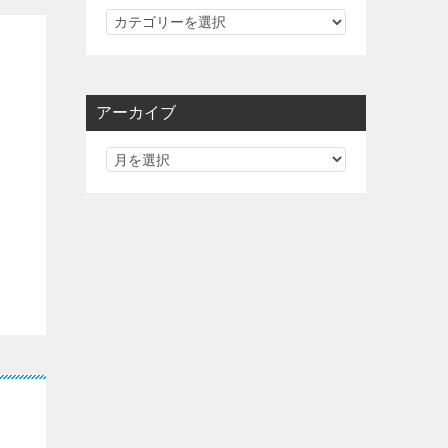
カ
テ
ゴ
リ
アーカイブ
ー