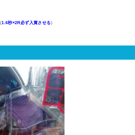
(
1.6秒×2R必ず入賞させる
)