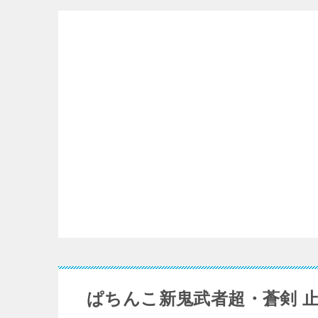
リ
ー
ぱちんこ新鬼武者超・蒼剣 