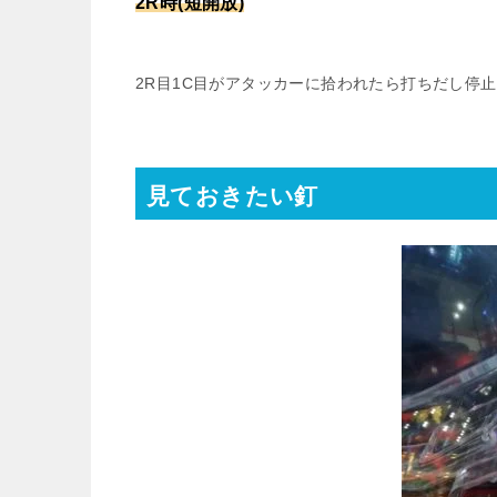
2R時(短開放)
2R目1C目がアタッカーに拾われたら打ちだし停止
見ておきたい釘