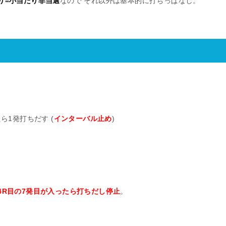
り=小当たり非当選
なので それ以外は基本的に打ちっぱなし。
ら1発打ちだす (
インターバル止め
)
 4R目の7発目が入ったら打ちだし停止
。