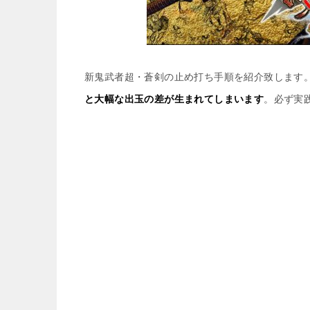
新鬼武者超・蒼剣の止め打ち手順を紹介致します
と大幅な出玉の差が生まれてしまいます
。必ず実