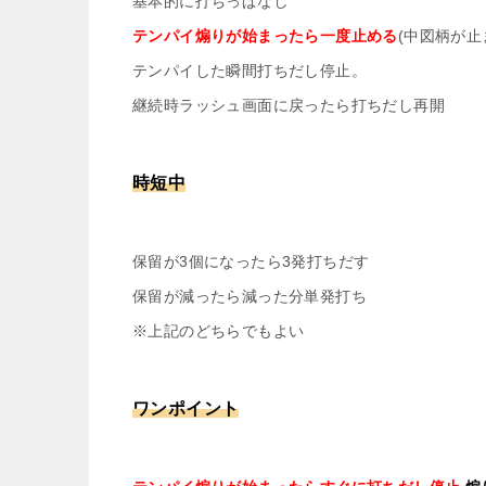
基本的に打ちっぱなし
テンパイ煽りが始まったら一度止める
(中図柄が止
テンパイした瞬間打ちだし停止。
継続時ラッシュ画面に戻ったら打ちだし再開
時短中
保留が3個になったら3発打ちだす
保留が減ったら減った分単発打ち
※上記のどちらでもよい
ワンポイント