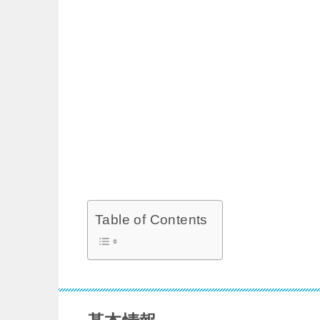
Table of Contents