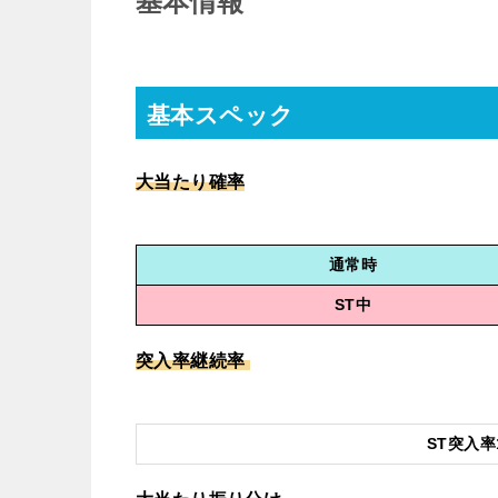
基本情報
基本スペック
大当たり確率
通常時
ST中
突入率継続率
ST突入率