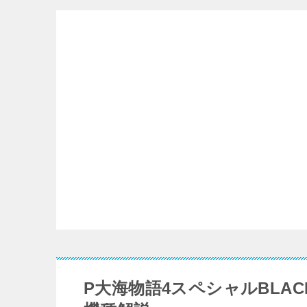
リ
ー
P大海物語4スペシャルBLAC