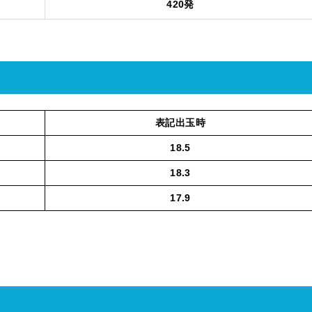
420発
表記出玉時
18.5
18.3
17.9