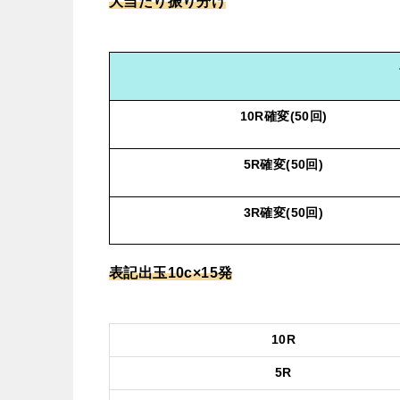
大当たり振り分け
10R確変(50回)
5R確変(50回)
3R確変(50回)
表記出玉10c×15発
10R
5R