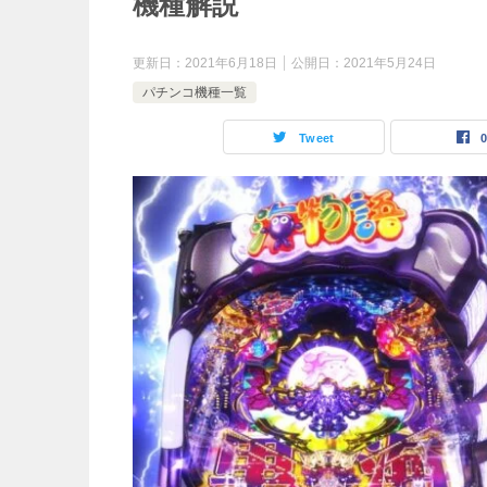
機種解説
更新日：
2021年6月18日
公開日：
2021年5月24日
パチンコ機種一覧
Tweet