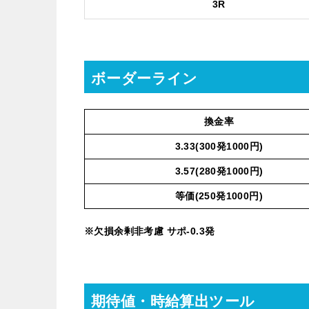
3R
ボーダーライン
換金率
3.33(300発1000円)
3.57(280発1000円)
等価(250発1000円)
※欠損余剰非考慮 サポ-0.3発
期待値・時給算出ツール