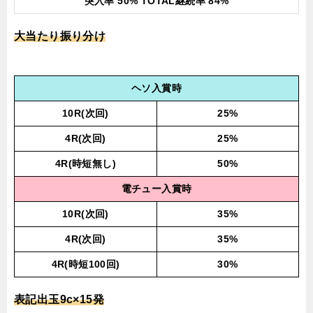
突入率 50% TOTAL継続率 84%
大当たり振り分け
ヘソ入賞時
10R(次回)
25%
4R(次回)
25%
4R(時短無し)
50%
電チュー入賞時
10R(次回)
35%
4R(次回)
35%
4R(時短100回)
30%
表記出玉9c×15発