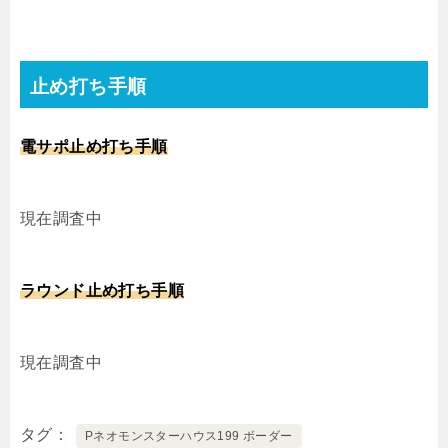
止め打ち手順
電サポ止め打ち手順
現在調査中
ラウンド止め打ち手順
現在調査中
タグ
Pネオモンスターハウス199 ボーダー