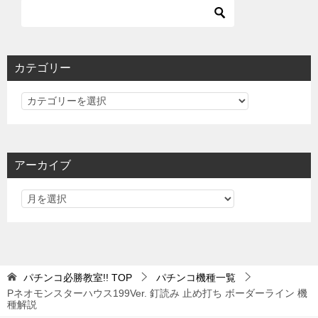
カテゴリー
カ
テ
ゴ
リ
アーカイブ
ー
パチンコ必勝教室!!
TOP
パチンコ機種一覧
Pネオモンスターハウス199Ver. 釘読み 止め打ち ボーダーライン 機
種解説