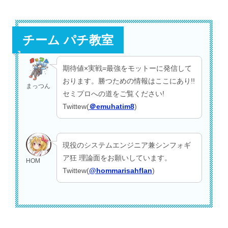
チーム パチ教室
期待値×実戦=最強をモットーに発信して
おります。勝つための情報はここにあり!!
まっつん
セミプロへの道をご覧ください!
Twittew(
＠emuhatim8
)
現役のシステムエンジニア兼シンフォギ
ア狂 理論面をお願いしています。
HOM
Twittew(
@hommarisahflan
)