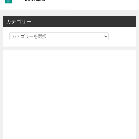
カテゴリー
カ
テ
ゴ
リ
ー