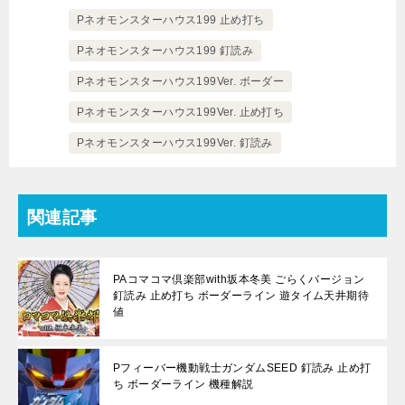
Pネオモンスターハウス199 止め打ち
Pネオモンスターハウス199 釘読み
Pネオモンスターハウス199Ver. ボーダー
Pネオモンスターハウス199Ver. 止め打ち
Pネオモンスターハウス199Ver. 釘読み
関連記事
PAコマコマ倶楽部with坂本冬美 ごらくバージョン
釘読み 止め打ち ボーダーライン 遊タイム天井期待
値
Pフィーバー機動戦士ガンダムSEED 釘読み 止め打
ち ボーダーライン 機種解説