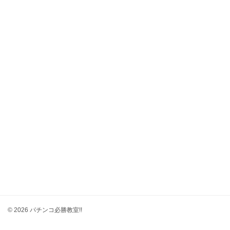
© 2026 パチンコ必勝教室!!