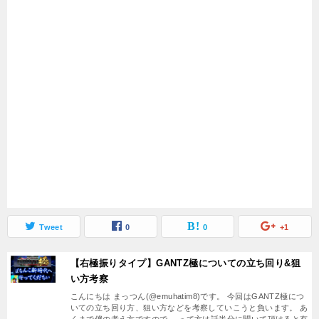
Tweet
0
0
+1
【右極振りタイプ】GANTZ極についての立ち回り&狙
い方考察
こんにちは まっつん(@emuhatim8)です。 今回はGANTZ極につ
いての立ち回り方、狙い方などを考察していこうと負います。 あ
くまで僕の考え方ですので、 って方は話半分に聞いて頂けると有