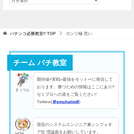
パチンコ必勝教室!!
TOP
ガンツ極 荒い
チーム パチ教室
期待値×実戦=最強をモットーに発信して
おります。勝つための情報はここにあり!!
まっつん
セミプロへの道をご覧ください!
Twittew(
＠emuhatim8
)
現役のシステムエンジニア兼シンフォギ
ア狂 理論面をお願いしています。
HOM