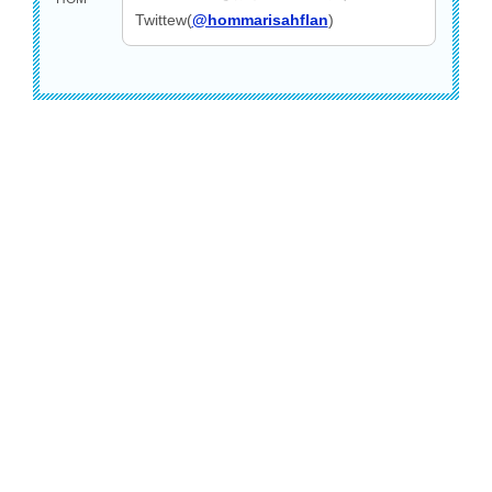
Twittew(
@hommarisahflan
)