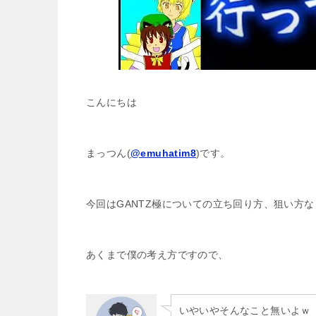
こんにちは
まっつん(
@emuhatim8
)です。
今回はGANTZ極についての立ち回り方、狙い方
あくまで僕の考え方ですので、
いやいやそんなこと無いよｗ