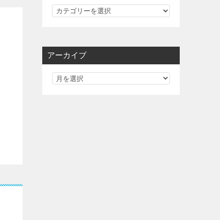
カ
テ
ゴ
リ
アーカイブ
ー