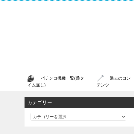
パチンコ機種一覧(遊タ
過去のコン
イム無し)
テンツ
カテゴリー
カ
テ
ゴ