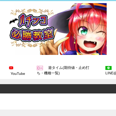
遊タイム(期待値・止め打
ち・機種一覧)
LINE
YouTube