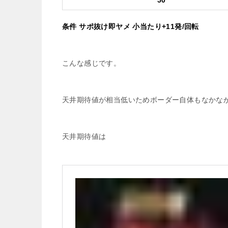
条件 サポ抜け即ヤメ 小当たり+11発/回転
こんな感じです。
天井期待値が相当低いためボーダー自体もなかな
天井期待値は