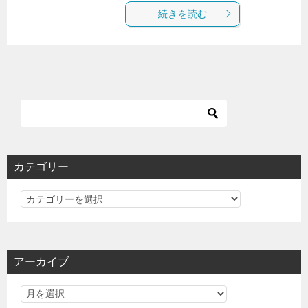
続きを読む
カテゴリー
カ
テ
ゴ
リ
アーカイブ
ー