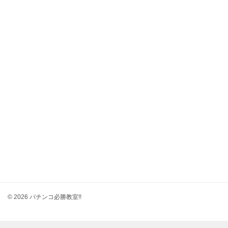
© 2026 パチンコ必勝教室!!