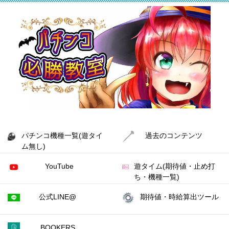
パチンコ機種一覧(遊タイ
過去のコンテンツ
ム無し)
YouTube
遊タイム(期待値・止め打
ち・機種一覧)
公式LINE@
期待値・時給算出ツール
BOOKERS