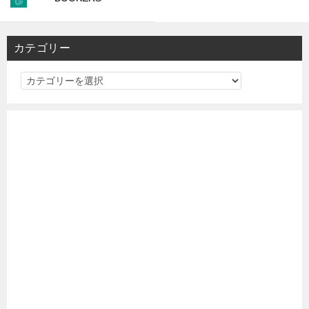
カテゴリー
カ
テ
ゴ
リ
ー