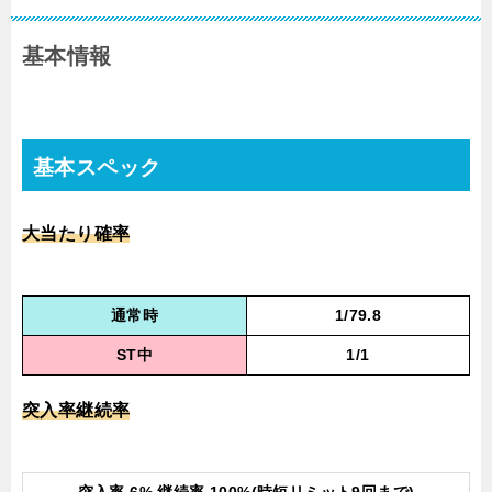
基本情報
基本スペック
大当たり確率
通常時
1/79.8
ST中
1/1
突入率継続率
突入率 6% 継続率 100%(時短リミット9回まで)