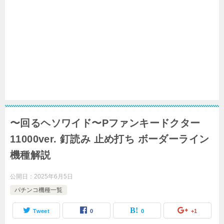
〜回るヘソワイド〜Pファンキードクター
11000ver. 釘読み 止め打ち ボーダーライン
機種解説
公開日：
2025年6月5日
パチンコ機種一覧
Tweet
0
0
+1