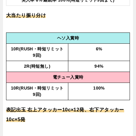
大当たり振り分け
ヘソ入賞時
10R(RUSH・時短リミット
6%
9回)
2R(時短無し)
94%
電チュー入賞時
10R(RUSH・時短リミット
100%
9回)
表記出玉 右上アタッカー10c×12発、右下アタッカー
10c×5発