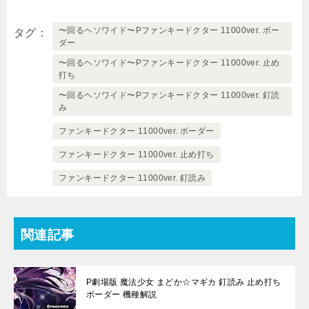
〜回るヘソワイド〜Pファンキードクター 11000ver. ボー
タグ
ダー
〜回るヘソワイド〜Pファンキードクター 11000ver. 止め
打ち
〜回るヘソワイド〜Pファンキードクター 11000ver. 釘読
み
ファンキードクター 11000ver. ボーダー
ファンキードクター 11000ver. 止め打ち
ファンキードクター 11000ver. 釘読み
関連記事
P劇場版 魔法少女 まどか☆マギカ 釘読み 止め打ち
ボーダー 機種解説