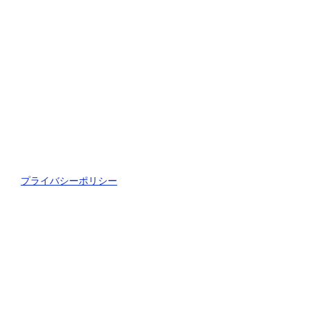
プライバシーポリシー