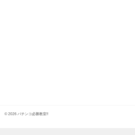
© 2026 パチンコ必勝教室!!