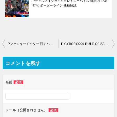
Pデビルメイクライ4 クレイジーバトル 釘読み 止め
打ち ボーダーライン 機種解説
投
Pファンキードクター 回るヘソワイド 7200ループver. 釘読み 止め打ち ボーダーライン 機種解説
P CYBORG009 RULE OF SACRIFICE LT99ver. 釘読み 止め打ち ボーダーライン 機種解説
稿
ナ
コメントを残す
ビ
ゲ
名前
必須
ー
シ
ョ
ン
メール（公開されません）
必須