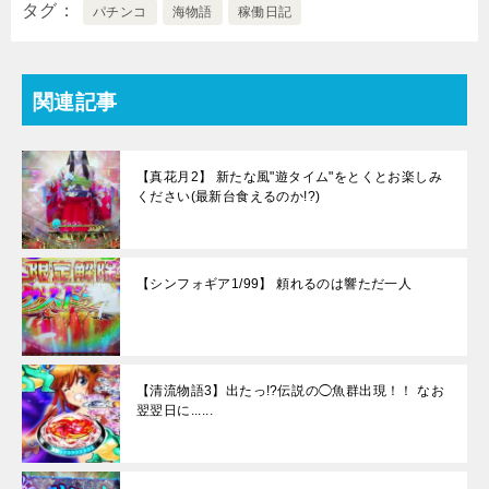
タグ
パチンコ
海物語
稼働日記
関連記事
【真花月2】 新たな風"遊タイム"をとくとお楽しみ
ください(最新台食えるのか!?)
【シンフォギア1/99】 頼れるのは響ただ一人
【清流物語3】出たっ!?伝説の◯魚群出現！！ なお
翌翌日に......