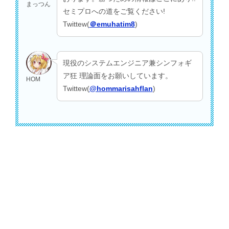
まっつん
セミプロへの道をご覧ください!
Twittew(
＠emuhatim8
)
現役のシステムエンジニア兼シンフォギ
ア狂 理論面をお願いしています。
HOM
Twittew(
@hommarisahflan
)