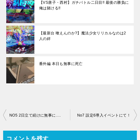
【VS唐子・西村】ガチバトル二日目!! 最後の勝負に
俺は賭ける!!
【最新台 喰えんのか?】魔法少女リリカルなのは2
人の絆
番外編 本日も無事に死亡
投
NO5 2日立て続けに無事に….
No7 設定6導入イベントにて！
稿
ナ
コメントを残す