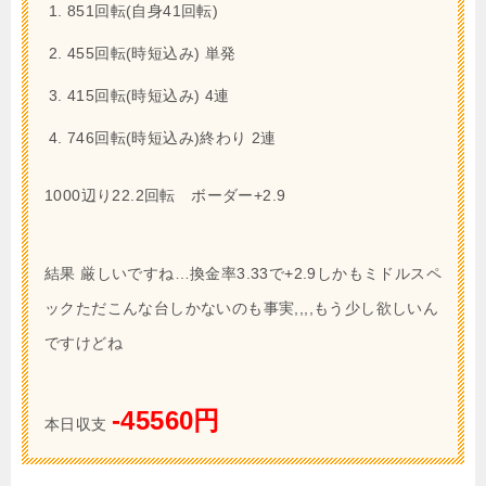
851回転(自身41回転)
455回転(時短込み) 単発
415回転(時短込み) 4連
746回転(時短込み)終わり 2連
1000辺り22.2回転 ボーダー+2.9
結果 厳しいですね…換金率3.33で+2.9しかもミドルスペ
ックただこんな台しかないのも事実,,,,もう少し欲しいん
ですけどね
-45560円
本日収支