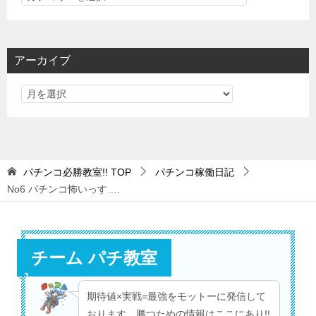
テ
ゴ
リ
アーカイブ
ー
パチンコ必勝教室!!
TOP
パチンコ稼働日記
No6 パチンコ怖いっす….
チーム パチ教室
期待値×実戦=最強をモットーに発信して
おります。勝つための情報はここにあり!!