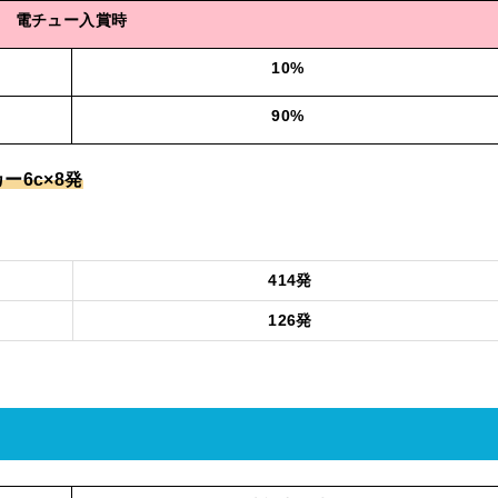
電チュー入賞時
10%
90%
ー6c×8発
414発
126発