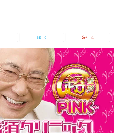
0
0
+1