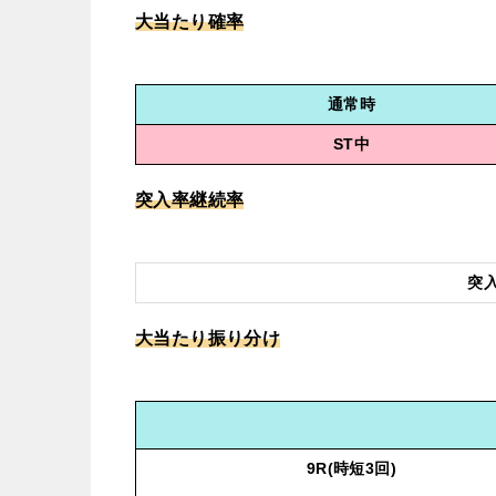
大当たり確率
通常時
ST中
突入率継続率
突入
大当たり振り分け
9R(時短3回)