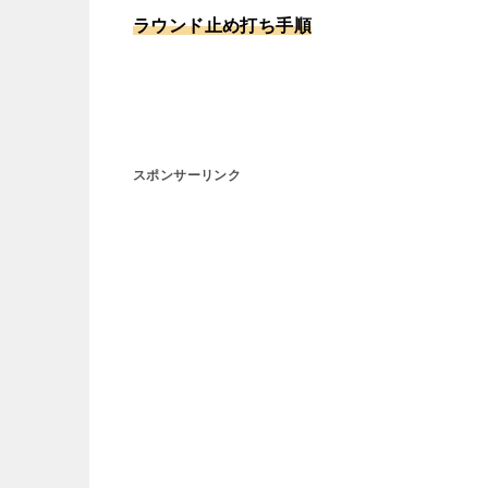
ラウンド止め打ち手順
スポンサーリンク