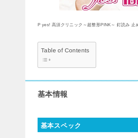
P yes! 高須クリニック～超整形PINK～ 釘読み
Table of Contents
基本情報
基本スペック