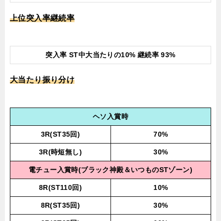
上位突入率継続率
突入率 ST中大当たりの10% 継続率 93%
大当たり振り分け
ヘソ入賞時
3R(ST35回)
70%
3R(時短無し)
30%
電チュー入賞時(ブラック神殿＆いつものSTゾーン)
8R(ST110回)
10%
8R(ST35回)
30%