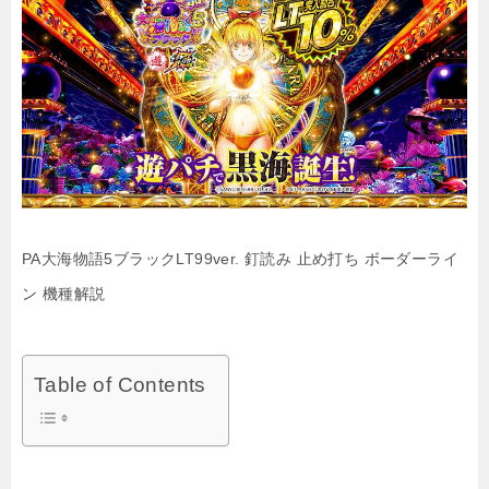
PA大海物語5ブラックLT99ver. 釘読み 止め打ち ボーダーライ
ン 機種解説
Table of Contents