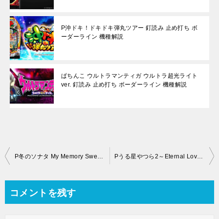
P沖ドキ！ドキドキ弾丸ツアー 釘読み 止め打ち ボ
ーダーライン 機種解説
ぱちんこ ウルトラマンティガ ウルトラ超光ライト
ver. 釘読み 止め打ち ボーダーライン 機種解説
投
P冬のソナタ My Memory Sweet GORAKU Version 釘読み 止め打ち ボーダーライン 遊タイム天井期待値
Pうる星やつら2～Eternal Love Song～129ver. 釘読み 止め打ち ボーダーライン 機種解説
稿
ナ
コメントを残す
ビ
ゲ