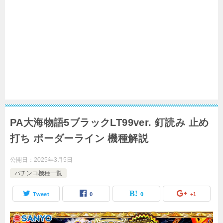
PA大海物語5ブラックLT99ver. 釘読み 止め
打ち ボーダーライン 機種解説
公開日：
2025年3月5日
パチンコ機種一覧
Tweet
0
0
+1