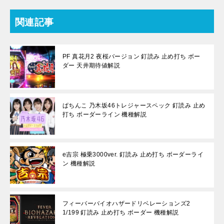
関連記事
PF 真花月2 夜桜バージョン 釘読み 止め打ち ボー
ダー 天井期待値解説
ぱちんこ 乃木坂46トレジャースペック 釘読み 止め
打ち ボーダーライン 機種解説
e吉宗 極乗3000ver. 釘読み 止め打ち ボーダーライ
ン 機種解説
フィーバーバイオハザードリベレーションズ2
1/199 釘読み 止め打ち ボーダー 機種解説