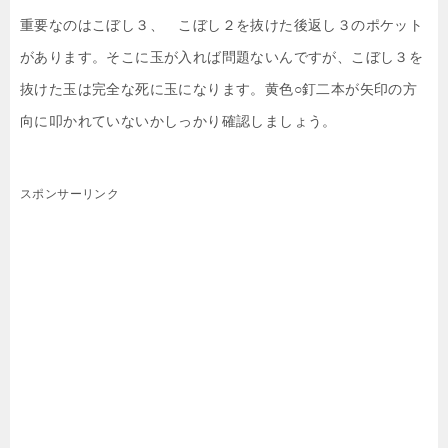
重要なのはこぼし３、 こぼし２を抜けた後返し３のポケット
があります。そこに玉が入れば問題ないんですが、こぼし３を
抜けた玉は完全な死に玉になります。黄色○釘二本が矢印の方
向に叩かれていないかしっかり確認しましょう。
スポンサーリンク