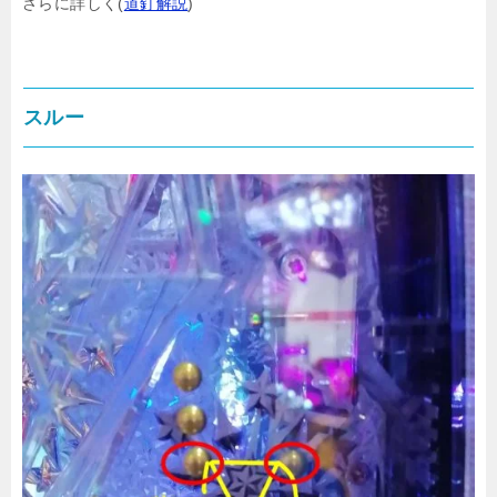
さらに詳しく(
道釘解説
)
スルー