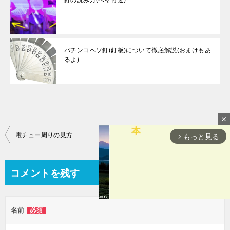
パチンコヘソ釘(釘板)について徹底解説(おまけもあ
るよ)
close
投
電チュー周りの見方
P 七つの大罪 強欲Ver~釘読み ボーダー 機種解説
もっと見る
arrow_forward_ios
稿
ナ
コメントを残す
ビ
ゲ
名前
必須
ー
M