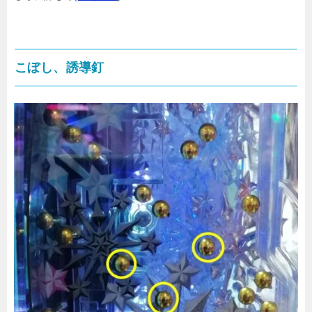
こぼし、誘導釘