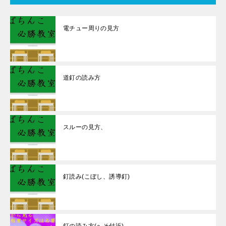
電チュー周りの見方
道釘の読み方
スルーの見方、
釘読み(こぼし、誘導釘)
釘の読み方(へそ付近)