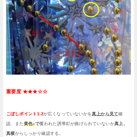
重要度 ★★★☆☆
こぼしポイント1.2
が広くなっていないかを
真上から見て
確
認、また
黄色○
で
覆われた誘導釘が曲げられていないか
真上、
真横
からしっかり確認する。