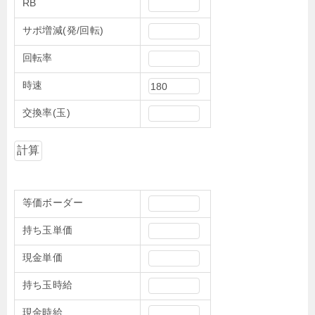
RB
サポ増減(発/回転)
回転率
時速
交換率(玉)
等価ボーダー
持ち玉単価
現金単価
持ち玉時給
現金時給