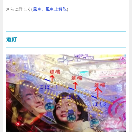
さらに詳しく(
風車、風車上解説
)
道釘