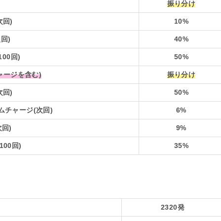
振り分け
次回)
10%
回)
40%
00回)
50%
ャージを含む)
振り分け
次回)
50%
ムチャージ(次回)
6%
次回)
9%
100回)
35%
2320発