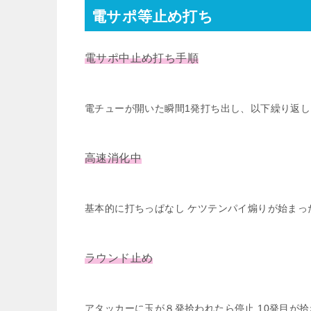
電サポ等止め打ち
電サポ中止め打ち手順
電チューが開いた瞬間1発打ち出し、以下繰り返し
高速消化中
基本的に打ちっぱなし ケツテンパイ煽りが始ま
ラウンド止め
アタッカーに玉が８発拾われたら停止 10発目が