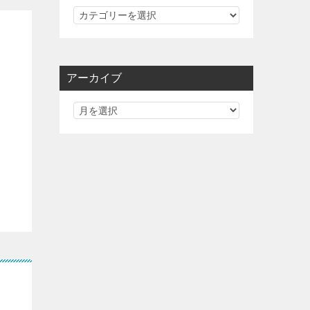
カ
テ
ゴ
リ
アーカイブ
ー