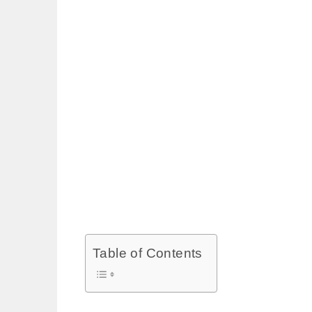
Table of Contents