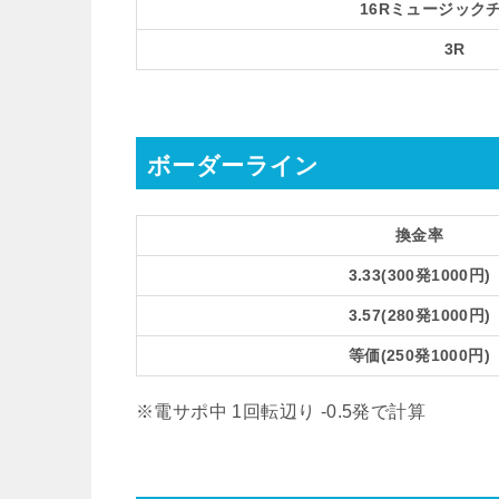
16Rミュージック
3R
ボーダーライン
換金率
3.33(300発1000円)
3.57(280発1000円)
等価(250発1000円)
※電サポ中 1回転辺り -0.5発で計算